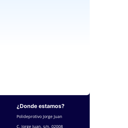
¿Donde estamos?
Polideprotivo Jorge Juan
C. Jorge Juan, s/n, 02008