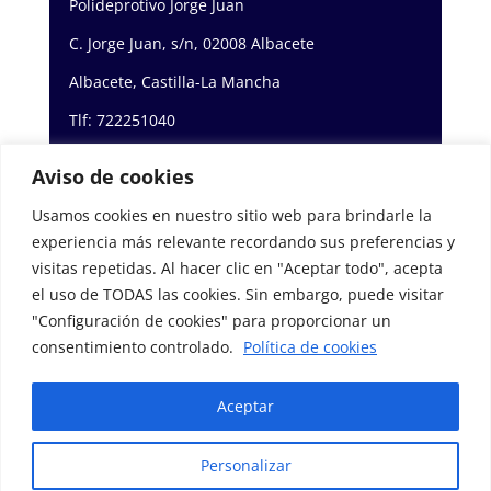
Polideprotivo Jorge Juan
C. Jorge Juan, s/n, 02008 Albacete
Albacete, Castilla-La Mancha
Tlf: 722251040
Email: Hockeyalbacete@gmail.com
Aviso de cookies
Usamos cookies en nuestro sitio web para brindarle la
experiencia más relevante recordando sus preferencias y
Copyright © 2026 Albacete Hockey club.
visitas repetidas. Al hacer clic en "Aceptar todo", acepta
Todos los derechos Reservados
el uso de TODAS las cookies. Sin embargo, puede visitar
"Configuración de cookies" para proporcionar un
consentimiento controlado.
Política de cookies
Aceptar
© Albacete Hockey Club. Escuela Deportiva
Municipal
Personalizar