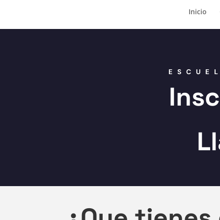
Inicio
ESCUE
Ins
L
¿Que tienes 