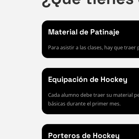
Material de Patinaje
Para asistir a las clases, hay que traer
Equipación de Hockey
Cada alumno debe traer su material pe
básicas durante el primer mes.
Porteros de Hockey