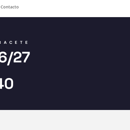
Contacto
BACETE
6/27
40