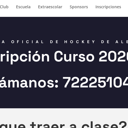
Club
Escuela
Extraescolar
Sponsors
Inscripciones
LA OFICIAL DE HOCKEY DE AL
cripción Curso 202
lámanos: 7222510
que traer a clase?