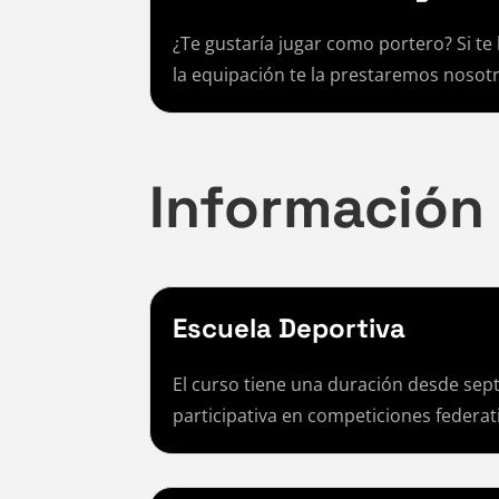
¿Te gustaría jugar como portero? Si te 
la equipación te la prestaremos nosot
Información 
Escuela Deportiva
El curso tiene una duración desde sept
participativa en competiciones federat