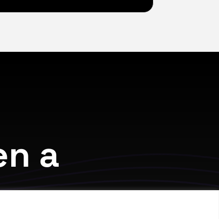
en a
y.