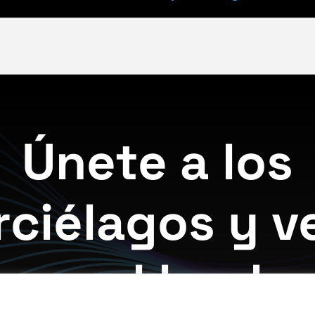
Únete a los
ciélagos y v
ugar al hocke