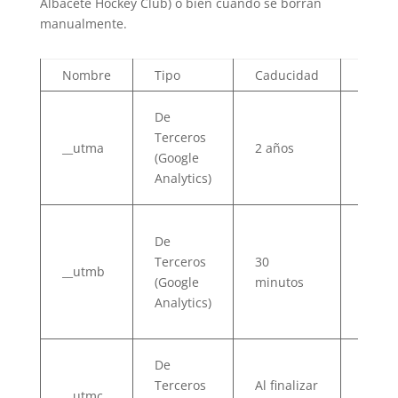
Albacete Hockey Club) o bien cuando se borran
manualmente.
Nombre
Tipo
Caducidad
Final
Se us
De
para
Terceros
__utma
2 años
distin
(Google
usuar
Analytics)
sesio
Se us
De
para
Terceros
30
deter
__utmb
(Google
minutos
nueva
Analytics)
sesio
visita
Se
De
confi
Terceros
Al finalizar
__utmc
para 