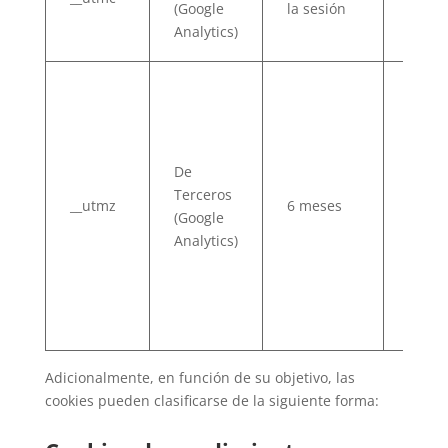
(Google
la sesión
uso c
Analytics)
Urchi
Alma
el ori
la
camp
De
que
Terceros
expli
__utmz
6 meses
(Google
cómo 
Analytics)
usuar
llega
hasta 
págin
web
Adicionalmente, en función de su objetivo, las
cookies pueden clasificarse de la siguiente forma: